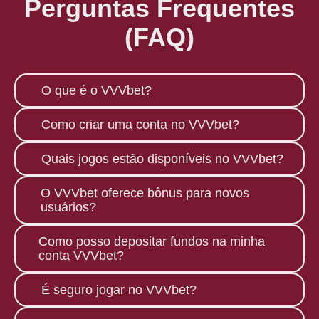
Perguntas Frequentes
(FAQ)
O que é o VVVbet?
O VVVbet é uma plataforma online que
Como criar uma conta no VVVbet?
oferece jogos emocionantes,
promoções exclusivas e uma
Para criar uma conta no VVVbet, clique
Quais jogos estão disponíveis no VVVbet?
experiência segura para todos os
em "Registrar-se", preencha seus
jogadores.
dados e confirme seu registro através
No VVVbet, você encontrará uma
O VVVbet oferece bônus para novos
do e-mail enviado.
ampla seleção de jogos, incluindo
usuários?
caça-níqueis, roleta, blackjack e outros
clássicos populares.
Sim! O VVVbet oferece bônus de boas-
Como posso depositar fundos na minha
vindas incríveis para novos jogadores.
conta VVVbet?
Cadastre-se e aproveite as promoções
exclusivas.
Você pode depositar fundos utilizando
É seguro jogar no VVVbet?
métodos como cartões de crédito,
transferências bancárias e carteiras
Sim, o VVVbet utiliza tecnologia de