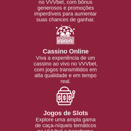
no VVVbet, com bônus
generosos e promoções
imperdíveis para aumentar
suas chances de ganhar.
Cassino Online
Viva a experiência de um
cassino ao vivo no VVVbet,
com jogos transmitidos em
alta qualidade e em tempo
real.
Jogos de Slots
Explore uma ampla gama
de caça-níqueis temáticos