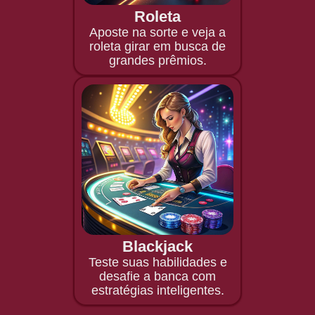
Roleta
Aposte na sorte e veja a
roleta girar em busca de
grandes prêmios.
Blackjack
Teste suas habilidades e
desafie a banca com
estratégias inteligentes.