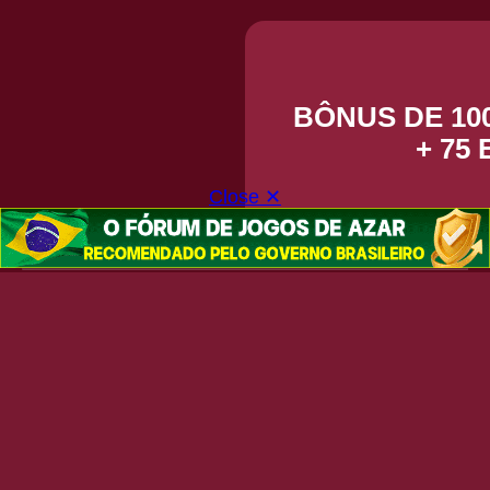
BÔNUS DE 100
+ 75
Close ✕
COPYRIGHT ©
2026
BEM-VINDO AO
VVVBET – ONDE A EMOÇÃO E A
DIVERSÃO SE ENCONTRAM!
Mergulhe no mundo do VVVbet e experimente a melhor
plataforma de jogos online. Aqui, você encontra jogos
incríveis, promoções imperdíveis e total segurança.
Crie sua conta agora mesmo e faça parte da comunidade
VVVbet. Teste sua sorte e viva momentos inesquecíveis
cheios de emoção e diversão!