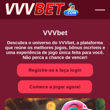
VVVbet
Descubra o universo do VVVbet, a plataforma
que reúne os melhores jogos, bônus incríveis e
uma experiência de jogo única feita para você.
Não perca a chance de vencer!
Registre-se e faça login
Comece a jogar agora!